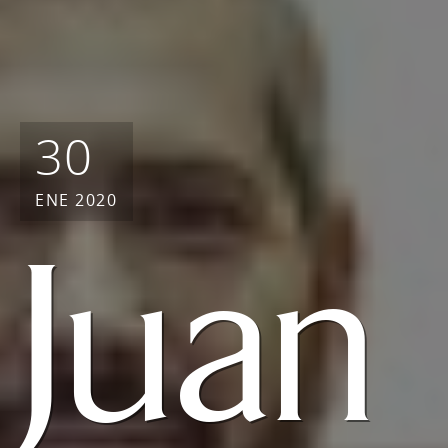
30
ENE 2020
Juan