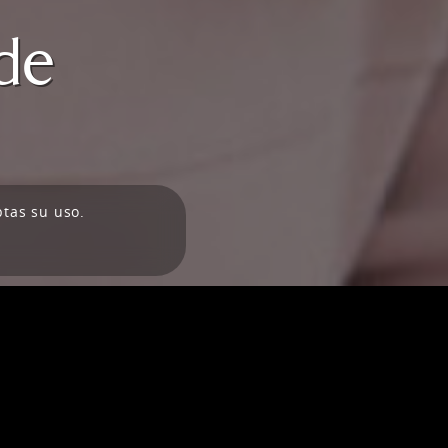
 de
ptas su uso.
scalistas "under 40" de España y Portugal
n la categoría Fiscal como “Abogada del año”
jidadEl directorio Iberian Lawyer ha otorgado