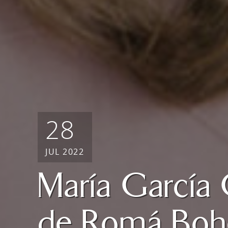
28
JUL 2022
María García 
de Romá Boho