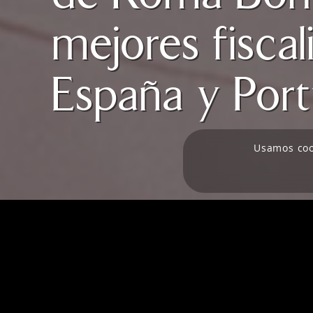
mejores fiscal
España y Port
Usamos
co
Inicio
/
La Firma
/
Somos noticia
/
María García Chanz
El directorio Iberian Lawyer ha nominado a n
y “Equipo del año” menores de cuarenta años,