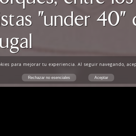
istas "under 40"
ugal
okies
para mejorar tu experiencia. Al seguir navegando, ace
Rechazar no esenciales
Aceptar
á y el equipo de Romá Bohorques, entre los mejores fi
uestra socia María García Chanzá y a nuestro equipo e
 reconociendo su trabajo en fiscalidad de alta comple